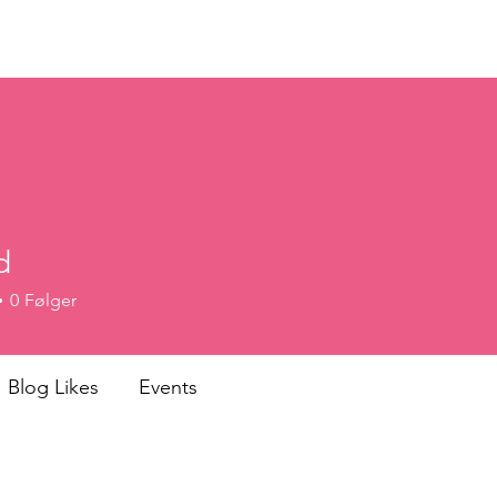
 medlem
Nyheter
Arrangementer
Kontakt oss
Vår
d
0
Følger
Blog Likes
Events