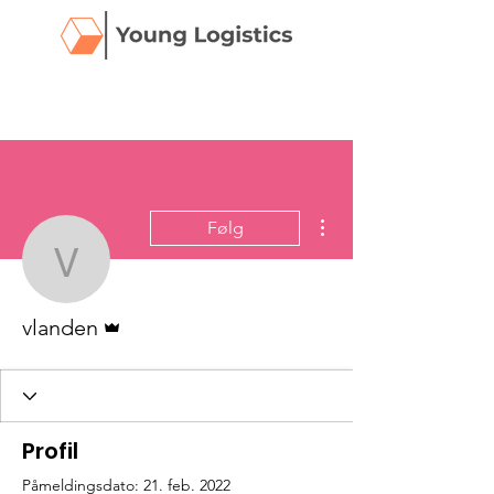
Flere handlinger
Følg
vlanden
Admin
vlanden
Profil
Påmeldingsdato: 21. feb. 2022