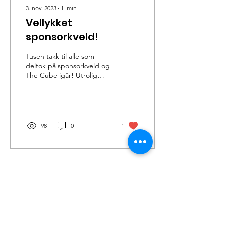
3. nov. 2023
∙
1
min
Vellykket
sponsorkveld!
Tusen takk til alle som
deltok på sponsorkveld og
The Cube igår! Utrolig
kjekt at så mange ville bli
med! Stor takk til våre
fantastiske...
98
0
1