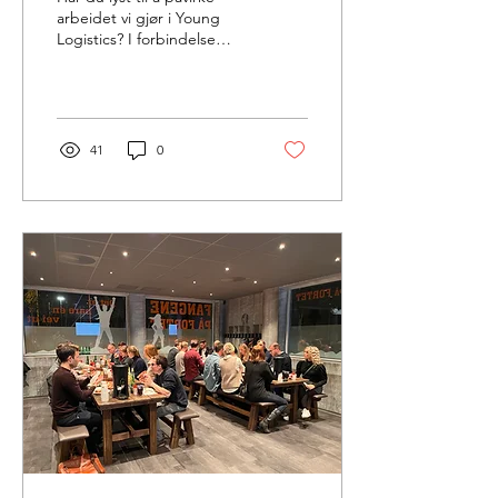
arbeidet vi gjør i Young
Logistics? I forbindelse
med Tabbekvelden 21
oktober vil vi avholde et
raskt årsmøte i...
41
0