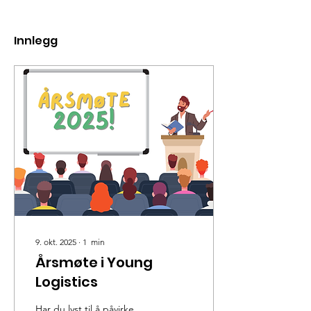
Innlegg
9. okt. 2025
∙
1
min
Årsmøte i Young
Logistics
Har du lyst til å påvirke