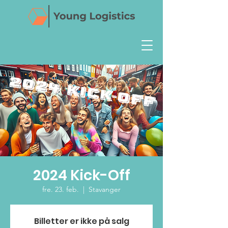
2024 Kick-Off
fre. 23. feb.
  |  
Stavanger
Billetter er ikke på salg