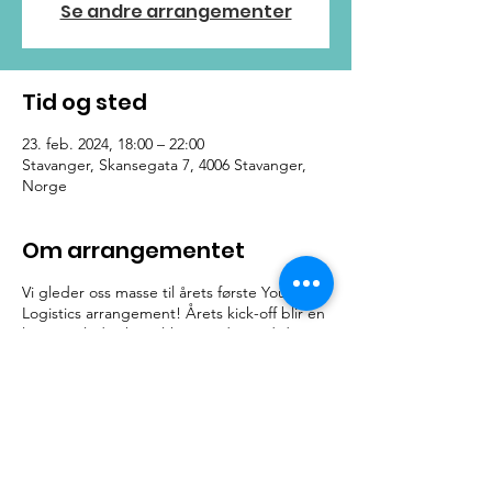
Se andre arrangementer
Tid og sted
23. feb. 2024, 18:00 – 22:00
Stavanger, Skansegata 7, 4006 Stavanger,
Norge
Om arrangementet
Vi gleder oss masse til årets første Young
Logistics arrangement! Årets kick-off blir en
litt annerledes bar-til-bar runde med diverse
konkurranser underveis! Dette er en
fantastisk mulighet til å bli kjent med andre
unge logistikkinteresserte i
Stavangerregionen! Arrangementet er
gratis, men vi ber alle om å melde seg på
via nettsidene våre slik at vi vet hvor mange
som kommer.