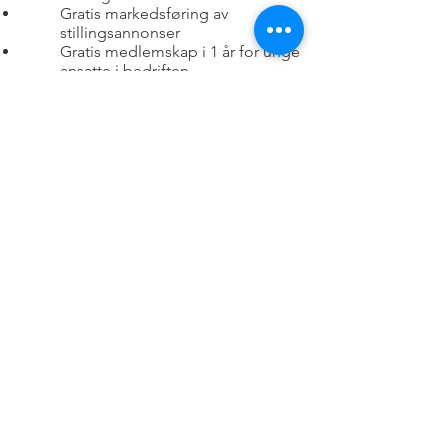
Gratis markedsføring av
stillingsannonser
Gratis medlemskap i 1 år for unge
ansatte i bedriften
Gullpakken (25.000,- eller mer
årlig)
Omtale som hovedsponsor
Roll-ups på arrangementer
Sponsede innlegg via våre
sosiale medier
Muligheten for
bedriftspresentasjon under
faglige arrangementer.
Gratis medlemskap i 5 år for unge
ansatte i bedriften